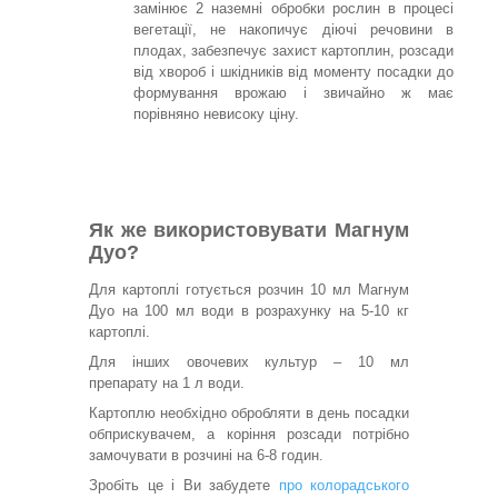
замінює 2 наземні обробки рослин в процесі
вегетації, не накопичує діючі речовини в
плодах, забезпечує захист картоплин, розсади
від хвороб і шкідників від моменту посадки до
формування врожаю і звичайно ж має
порівняно невисоку ціну.
Як же використовувати Магнум
Дуо?
Для картоплі готується розчин 10 мл Магнум
Дуо на 100 мл води в розрахунку на 5-10 кг
картоплі.
Для інших овочевих культур – 10 мл
препарату на 1 л води.
Картоплю необхідно обробляти в день посадки
обприскувачем, а коріння розсади потрібно
замочувати в розчині на 6-8 годин.
Зробіть це і Ви забудете
про колорадського