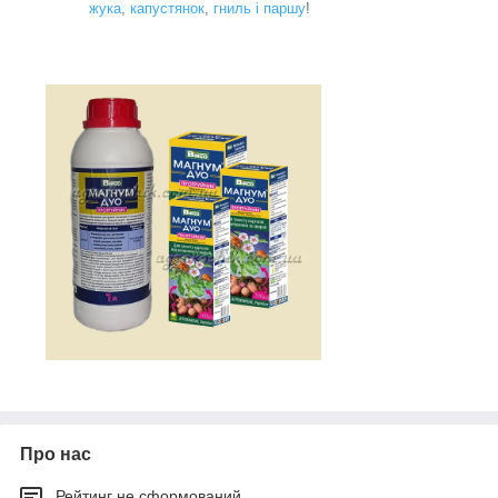
жука
,
капустянок
,
гниль і паршу
!
Про нас
Рейтинг не сформований