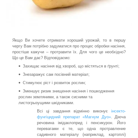
Якщо Ви хочете отримати хороший урожай, то в першу
чергу Вам потрібно задуматися про процес обробки насіння,
простіше кажучи – протравити їх. Для чого це необхідно?
Що це Вам дає? Відповідаємо:
Захищає насіння від хвороб, що містяться в ґрунті;
Знезаражує сам посівний матеріал;
Стимулює ріст і розвиток рослин;
Зменшує ризик знищення насіння і пошкодження
рослин земляними, а також сисними та
листогрызущими шкідниками.
Всі ці завдання відмінно виконує
інсекто-
фунгіцидний препарат
«Магнум Дуо»
. Діюча
речовина імідаклоприд і пенсикурон. Його
перевагами є те, що одна протравление
садивного матеріалу (наприклад, картоплі)