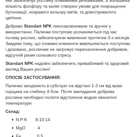
яке забезпечує рослину поживними речовинами, а збільшена
кількість фосфору та калію створює умови для покращення
бутонізації, яскравого кольору квітів, та довготривалого
цвітіння.
Добриво
Standart NPK
лекгозасвоюване та зручне у
використанні. Палички поступово розчиняються під час
поливу рослин, забезпечуючи живлення протягом 3-х місяців.
Завдяки тому, що поживні елементи вивільняються поступово
і дозовано, рослинам не загрожує перенасичення добривом,
відсутній ризик сольового стресу.
Standart NPK
надовго забезпечить привабливий та здоровий
вигляд Ваших рослин!
СПОСІБ ЗАСТОСУВАННЯ:
Палички занурюють в субстрат на відстані 1-3 см від краю
горщика на глибину 4-5см. Після закладання добрива
рослини необхідно полити відстояною водою кімнатної
температури.
Склад:
N:P:K 8:10:14
MgO 4
Fe 0.5