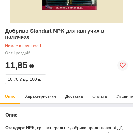
Добриво Standart NPK для квітучих в
паличках
Немає в наявності
Опт і роздріб
11,85
₴
10,70 ₴
від 100 шт.
Опис
Характеристики
Доставка
Оплата
Умови п
Опис
Стандарт NPK, гр
– мінеральне добриво пролонгованої дії,