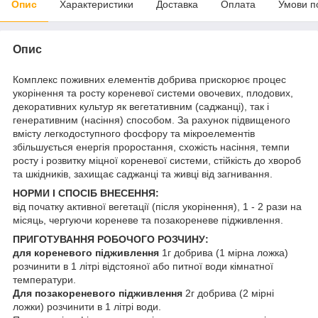
Опис
Характеристики
Доставка
Оплата
Умови п
Опис
Комплекс поживних елементів добрива прискорює процес
укорінення та росту кореневої системи овочевих, плодових,
декоративних культур як вегетативним (саджанці), так і
генеративним (насіння) способом. За рахунок підвищеного
вмісту легкодоступного фосфору та мікроелементів
збільшується енергія проростання, схожість насіння, темпи
росту і розвитку міцної кореневої системи, стійкість до хвороб
та шкідників, захищає саджанці та живці від загнивання.
НОРМИ І СПОСІБ ВНЕСЕННЯ:
від початку активної вегетації (після укорінення), 1 - 2 рази на
місяць, чергуючи кореневе та позакореневе підживлення.
ПРИГОТУВАННЯ РОБОЧОГО РОЗЧИНУ:
для кореневого підживлення
1г добрива (1 мірна ложка)
розчинити в 1 літрі відстояної або питної води кімнатної
температури.
Для позакореневого підживлення
2г добрива (2 мірні
ложки) розчинити в 1 літрі води.