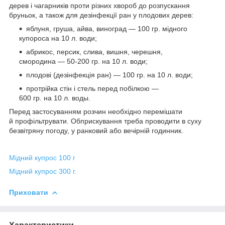
дерев і чагарників проти різних хвороб до розпускання
бруньок, а також для дезінфекції ран у плодових дерев:
яблуня, груша, айва, виноград — 100 гр. мідного
купороса на 10 л. води;
абрикос, персик, слива, вишня, черешня,
смородина — 50-200 гр. на 10 л. води;
плодові (дезінфекція ран) — 100 гр. на 10 л. води;
протрійка стін і стель перед побілкою —
600 гр. на 10 л. воды.
Перед застосуванням розчин необхідно перемішати
й профільтрувати. Обприскування треба проводити в суху
безвітряну погоду, у ранковий або вечірній годинник.
Мідний купрос 100 г
Мідний купрос 300 г.
Приховати