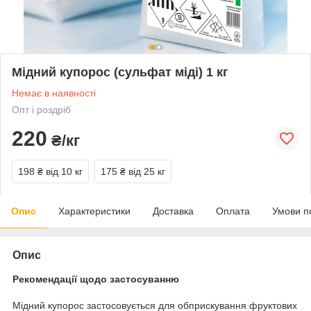
Мідний купорос (сульфат міді) 1 кг
Немає в наявності
Опт і роздріб
220
₴/кг
198 ₴
від 10 кг
175 ₴
від 25 кг
Опис
Характеристики
Доставка
Оплата
Умови п
Опис
Рекомендації щодо застосуванню
Мідний купорос застосовується для обприскування фруктових