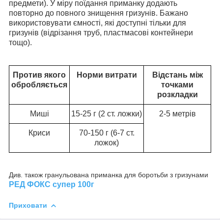
предмети). У міру поїдання приманку додають
повторно до повного знищення гризунів. Бажано
використовувати ємності, які доступні тільки для
гризунів (відрізання труб, пластмасові контейнери
тощо).
П
ротив якого
Норми витрати
Відстань між
обробляється
точками
розкладки
Миші
15-25 г (2 ст. ложки)
2-5 метрів
Криси
70-150 г (6-7 ст.
ложок)
Див. також гранульована приманка для боротьби з гризунами
РЕД ФОКС супер 100г
Приховати