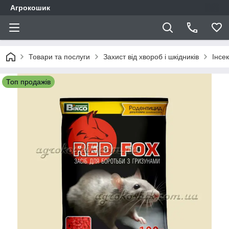
Агрокошик
Товари та послуги
Захист від хвороб і шкідників
Інсе
Топ продажів