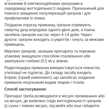
м'язовими й хом'якоподібними гризунами в
середовищі життєдіяльності людини. Призначений для
повного знищення популяризацій гризунів і для
профілактики їх появи.
Поїдаючи отруєну приманку, гризуни отримують
смертну дозу впродовж одного-двох днів, а повна
загибель гризунів настає через 4-14 доби. Через
духоти гризуни виходять із укриттів і гинуть за межами
приміщень.
Мертвих гризунів, залишки препарату та порожню
упаковку знищувати способом спалювання або
закопувати глибоко (0,5 м) у землю.
Родентицидна приманка використовується повністю,
утилізації не підлягає. До складу засобу входить
бітрекс (гіркий компонент), що запобігає поїданню
приманок нецільовим видам тварин і птахів.
Спосіб застосування:
Препарат треба розміщувати в місцях проживання або
на місцях, де виявлені сліди життєдіяльності гризунів
(у сухих і темних місцях, під меблі або інші габаритні