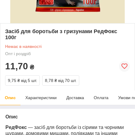
Засіб для боротьби з гризунами РедФокс
100г
Немає в наявності
Опт і роздріб
11,70
₴
9,75 ₴
від 5 шт.
8,78 ₴
від 70 шт.
Опис
Характеристики
Доставка
Оплата
Умови п
Опис
РедФокс
— засіб для боротьби із сірими та чорними
щурами, домовими мишами, полівками та іншими