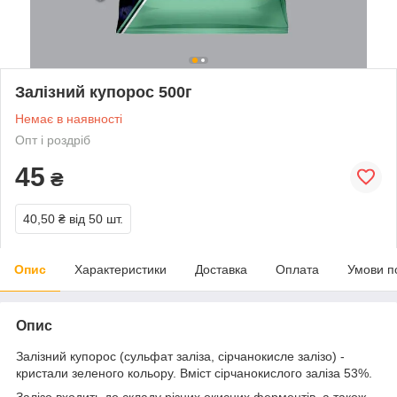
Залізний купорос 500г
Немає в наявності
Опт і роздріб
45
₴
40,50 ₴
від 50 шт.
Опис
Характеристики
Доставка
Оплата
Умови п
Опис
Залізний купорос (сульфат заліза, сірчанокисле залізо) -
кристали зеленого кольору. Вміст сірчанокислого заліза 53%.
Залізо входить до складу різних окисних ферментів, а також