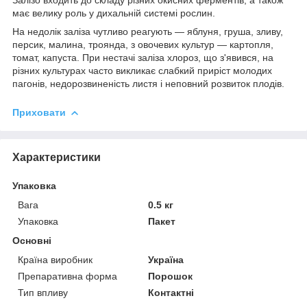
має велику роль у дихальній системі рослин.
На недолік заліза чутливо реагують ― яблуня, груша, зливу,
персик, малина, троянда, з овочевих культур ― картопля,
томат, капуста. При нестачі заліза хлороз, що з'явився, на
різних культурах часто викликає слабкий приріст молодих
пагонів, недорозвиненість листя і неповний розвиток плодів.
Приховати
Характеристики
Упаковка
Вага
0.5 кг
Упаковка
Пакет
Основні
Країна виробник
Україна
Препаративна форма
Порошок
Тип впливу
Контактні