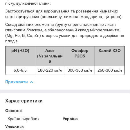
піску, вулканічної глини.
Застосовується для вирощування та розведення кімнатних
сортів цитрусових (апельсину, лимона, мандарина, цитрона).
Склад хімічних елементів ґрунту сприяє насиченню листя
глянсовим блиском, а збалансований склад мікроелементів
(Mg, Fe, B, Cu, Zn) створює умови для природного дозрівання
плодів.
рН (Н
2
О)
Азот
Фосфор
Калий К
2
О
(N) загальни
Р
2
О
5
й
6,0-6,5
180-220 мг/л
300-360 мг/л
250-300 мг/л
Приховати
Характеристики
Основні
Країна виробник
Україна
Упаковка